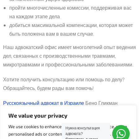
пройти многочисленные комиссии, поддерживая вас
на каждом этапе дела
добиться максимальной компенсации, которая может
быть положена вам в вашем случае.
Наш адвокатский офис имеет многолетний опыт ведения
дел, связанных с производственными травмами,
микротравмами и профессиональными заболеваниями.
Хотите получить консультацию или помощь по делу?
Обращайтесь, будем рады вам помочь!
Русскоязычный адвокат в Израиле
Бено Гликман
We value your privacy
☎ 03-613-5337 Факс: 03-6134158
We use cookies to enhance your browsing experience, serve
Нужна консультация
📌 Рамат-Ган, ул. Жаботински 35 (Башни-близнецы 2, 5
personalised ads or content, and analyse our traffic. By
адвоката?