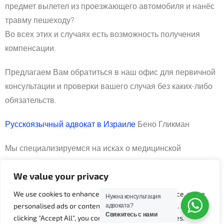
предмет вылетел из проезжающего автомобиля и нанёс
травму пешеходу?
Во всех этих и случаях есть возможность получения
компенсации.
Предлагаем Вам обратиться в наш офис для первичной
консультации и проверки вашего случая без каких-либо
обязательств.
Русскоязычный адвокат в Израиле
Бено Гликман
Мы специализируемся на исках о медицинской
халатности, несчастных случаях на производстве,
дорожно-транспортных происшествиях и страховых
We value your privacy
случаях.
We use cookies to enhance your browsing experience, serve
Нужна консультация
personalised ads or content, and analyse our traffic. By
адвоката?
Также Вам может быть интересна статья на тему —
Свяжитесь с нами
clicking "Accept All", you consent to our use of cookies.