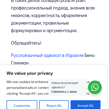
В таких делах большую роль играет
профессиональный подход, знание всех
нюансов, корректность оформления
документации, правильные
формулировки и аргументация.
Обращайтесь!
Русскоязычный адвокат в Израиле
Бено
Гликман
We value your privacy
☎ 03-613-5337 Факс: 03-6134158
We use cookies to enhance your browsing experience, serve
Нужна консультация
📌 Рамат-Ган, ул. Жаботински 35
personalised ads or content, and analyse our traffic. By
адвоката?
Свяжитесь с нами
clicking "Accept All", you consent to our use of cookies.
(Башни-близнецы 2, 5 этаж)
Customise
Reject All
Accept All
📌 Кибуц Гат