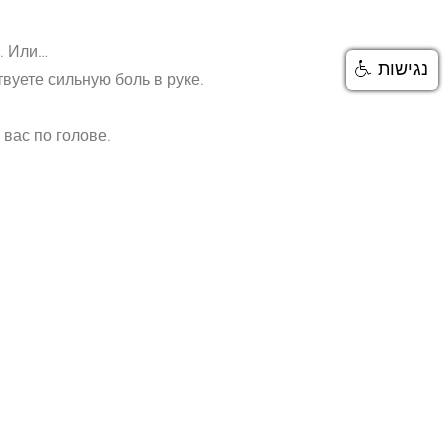
у. Или…
נגישות
твуете сильную боль в руке.
вас по голове.