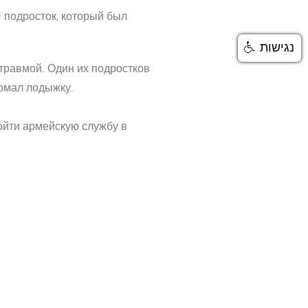
 подросток, который был
נגישות
 травмой. Один их подростков
ломал лодыжку.
ойти армейскую службу в