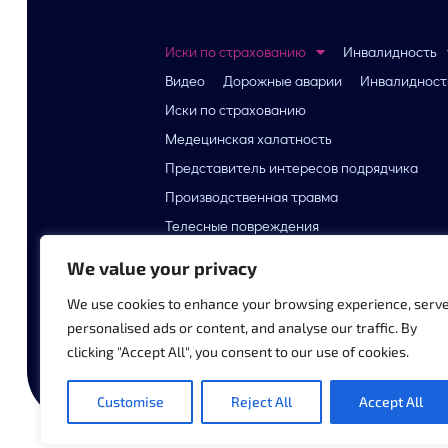
Иски по страхованию
Инвалидность
Видео
Дорожные аварии
Инвалидност
Иски по страхованию
Медецинская халатность
Представитель интересов подрядчика
Производственная травма
Телесные повреждения
We value your privacy
We use cookies to enhance your browsing experience, serv
personalised ads or content, and analyse our traffic. By
clicking "Accept All", you consent to our use of cookies.
Customise
Reject All
Accept All