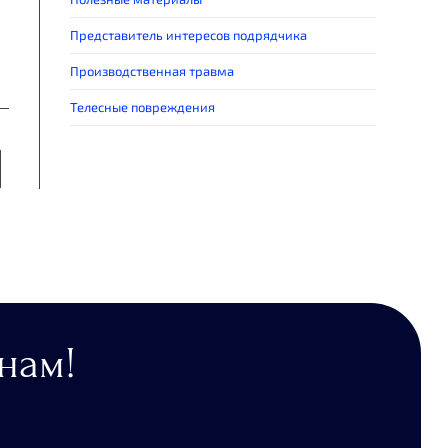
Представитель интересов подрядчика
Производственная травма
Телесные повреждения
нам!