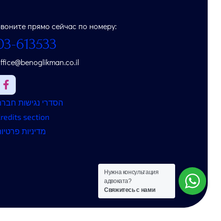
Звоните прямо сейчас по номеру:
03-613533
ffice@benoglikman.co.il
הסדרי נגישות חברת
redits section
מדיניות פרטיו
Нужна консультация
адвоката?
Свяжитесь с нами