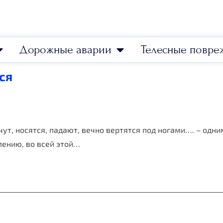
Дорожные аварии
Телесные повре
ся
чут, носятся, падают, вечно вертятся под ногами…. – одни
алению, во всей этой…