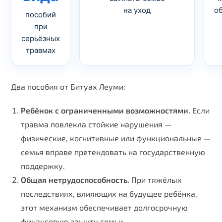
на уход
о
пособий
при
серьёзных
травмах
Два пособия от Битуах Леуми:
Ребёнок с ограниченными возможностями.
Если
травма повлекла стойкие нарушения —
физические, когнитивные или функциональные —
семья вправе претендовать на государственную
поддержку.
Общая нетрудоспособность.
При тяжёлых
последствиях, влияющих на будущее ребёнка,
этот механизм обеспечивает долгосрочную
финансовую защиту семьи.