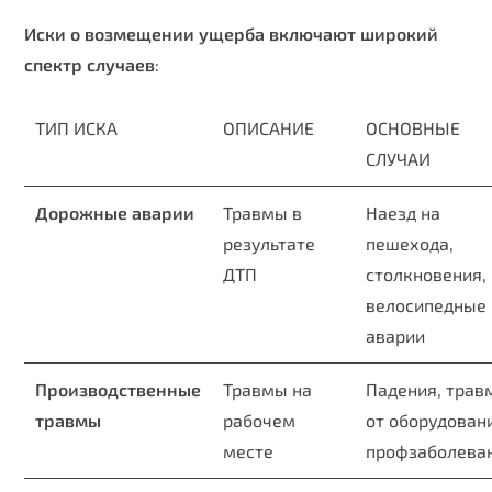
Иски о возмещении ущерба включают широкий
спектр случаев
:
ТИП ИСКА
ОПИСАНИЕ
ОСНОВНЫЕ
СЛУЧАИ
Дорожные аварии
Травмы в
Наезд на
результате
пешехода,
ДТП
столкновения,
велосипедные
аварии
Производственные
Травмы на
Падения, трав
травмы
рабочем
от оборудован
месте
профзаболева