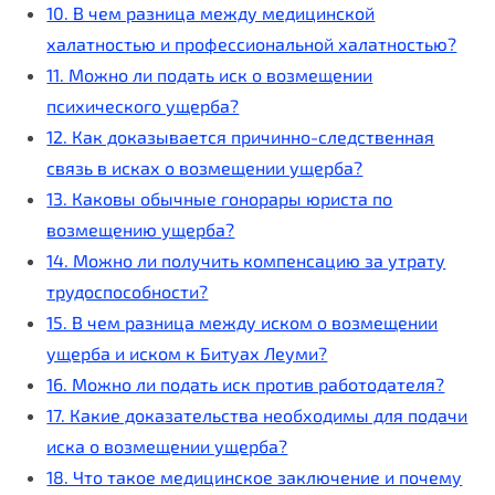
10. В чем разница между медицинской
халатностью и профессиональной халатностью?
11. Можно ли подать иск о возмещении
психического ущерба?
12. Как доказывается причинно-следственная
связь в исках о возмещении ущерба?
13. Каковы обычные гонорары юриста по
возмещению ущерба?
14. Можно ли получить компенсацию за утрату
трудоспособности?
15. В чем разница между иском о возмещении
ущерба и иском к Битуах Леуми?
16. Можно ли подать иск против работодателя?
17. Какие доказательства необходимы для подачи
иска о возмещении ущерба?
18. Что такое медицинское заключение и почему