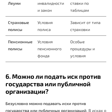
Леуми
инвалидности
ставки по
и закон
таблицам
Страховые
Условия
Зависит от типа
полисы
полиса
страховки
Пенсионные
Условия
Особые
полисы
пенсионного
процедуры и
фонда
условия
6. Можно ли подать иск против
государства или публичной
организации?
Безусловно можно подавать иски против
государства или публичных организаций
. В исках о