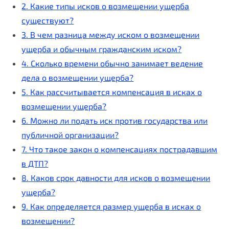
2. Какие типы исков о возмещении ущерба
существуют?
3. В чем разница между иском о возмещении
ущерба и обычным гражданским иском?
4. Сколько времени обычно занимает ведение
дела о возмещении ущерба?
5. Как рассчитывается компенсация в исках о
возмещении ущерба?
6. Можно ли подать иск против государства или
публичной организации?
7. Что такое закон о компенсациях пострадавшим
в ДТП?
8. Каков срок давности для исков о возмещении
ущерба?
9. Как определяется размер ущерба в исках о
возмещении?