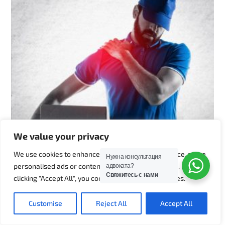
We value your privacy
We use cookies to enhance your browsing experience, serve
Нужна консультация
personalised ads or content, and analyse our traffic. By
адвоката?
Свяжитесь с нами
clicking "Accept All", you consent to our use of cookies.
Производственная травма
Customise
Reject All
Accept All
11 июня, 2020