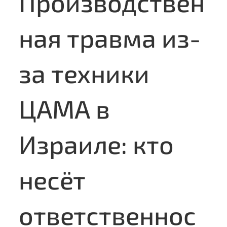
Производствен
ная травма из-
за техники
ЦАМА в
Name
Израиле: кто
Email
несёт
Phone
ответственнос