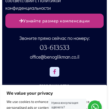
соответствии с Политикой
конфиденциальности
Узнайте размер компенсации
Звоните прямо сейчас по номеру:
03-613533
office@benoglikman.co.il
הסדרי נגישות חברת
We value your privacy
Credits section
We use cookies to enhance your browsing experience, serve
Нужна консультация
personalised ads or content, and analyse our traffic. By
адвоката?
מדיניות פרטיות